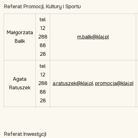
Referat Promocji, Kultury i Sportu
tel.
12
Małgorzata
288
m.balik@klaj.pl
Balik
88
28
tel.
12
Agata
288
a.ratuszek@klaj.pl
,
promocja@klaj.pl
Ratuszek
88
28
Referat Inwestycji