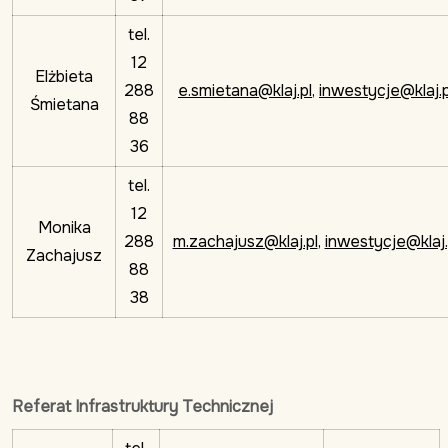
tel.
12
Elżbieta
288
e.smietana@klaj.pl
,
inwestycje@klaj.p
Śmietana
88
36
tel.
12
Monika
288
m.zachajusz@klaj.pl
,
inwestycje@klaj.
Zachajusz
88
38
Referat Infrastruktury Technicznej