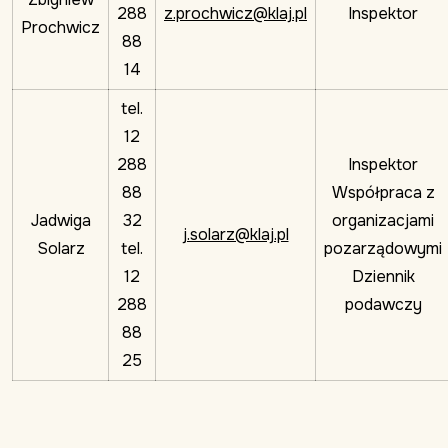
288
z.prochwicz@klaj.pl
Inspektor
Prochwicz
88
14
tel.
12
288
Inspektor
88
Współpraca z
Jadwiga
32
organizacjami
j.solarz@klaj.pl
Solarz
tel.
pozarządowymi
12
Dziennik
288
podawczy
88
25