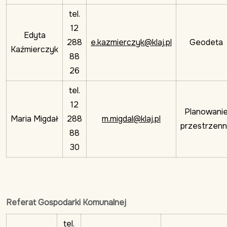
tel.
12
Edyta
288
e.kazmierczyk@klaj.pl
Geodeta
Kaźmierczyk
88
26
tel.
12
Planowani
Maria Migdał
288
m.migdal@klaj.pl
przestrzen
88
30
Referat Gospodarki Komunalnej
tel.