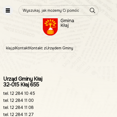
Wpisz szukaną frazę
klaj.pl
Kontakt
Kontakt z
Urzędem Gminy
Urząd Gminy Kłaj
32-015 Kłaj 655
tel. 12 284 10 45
tel. 12 284 11 00
tel. 12 284 11 08
tel. 12 284 11 27