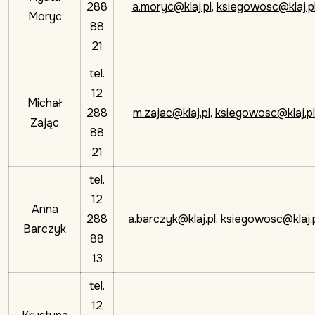
288
a.moryc@klaj.pl
,
ksiegowosc@klaj.p
Moryc
88
21
tel.
12
Michał
288
m.zajac@klaj.pl
,
ksiegowosc@klaj.pl
Zając
88
21
tel.
12
Anna
288
a.barczyk@klaj.pl
,
ksiegowosc@klaj.p
Barczyk
88
13
tel.
12