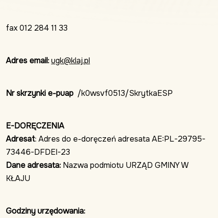
fax 012 284 11 33
Adres email:
ugk@klaj.pl
Nr skrzynki e-puap
/k0wsvf0513/SkrytkaESP
E-DORĘCZENIA
Adresat
: Adres do e-doręczeń adresata AE:PL-29795-
73446-DFDEI-23
Dane adresata:
Nazwa podmiotu URZĄD GMINY W
KŁAJU
Godziny urzędowania: