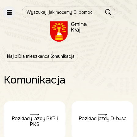
Wpisz szukaną frazę
klaj.pl
Dla mieszkańca
Komunikacja
Komunikacja
Rozkłady jazdy PKP i
Rozkład jazdy D-busa
PKS