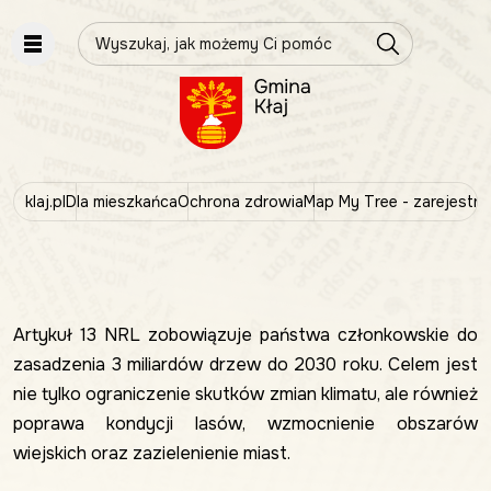
Wpisz szukaną frazę
klaj.pl
Dla mieszkańca
Ochrona zdrowia
Map My Tree - zarejestr
Artykuł 13 NRL zobowiązuje państwa członkowskie do
zasadzenia 3 miliardów drzew do 2030 roku. Celem jest
nie tylko ograniczenie skutków zmian klimatu, ale również
poprawa kondycji lasów, wzmocnienie obszarów
wiejskich oraz zazielenienie miast.