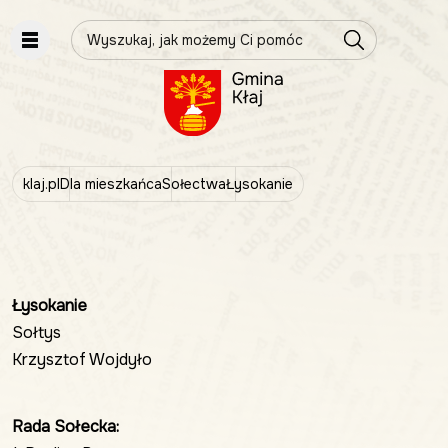
Wpisz szukaną frazę
klaj.pl
Dla mieszkańca
Sołectwa
Łysokanie
Łysokanie
Sołtys
Krzysztof Wojdyło
Rada Sołecka: