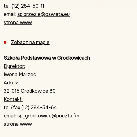
tel. (12) 284-50-11
email:
sp.brzezie@oswiata.eu
strona www
Zobacz na mapie
Szkoła Podstawowa w Grodkowicach
Dyrektor:
Iwona Marzec
Adres:
32-015 Grodkowice 80
Kontakt:
tel./fax (12) 284-54-64
email:
sp_grodkowice@poczta.fm
strona www