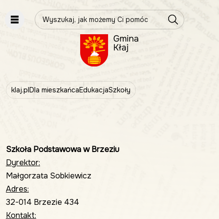
Wpisz szukaną frazę
klaj.pl
Dla mieszkańca
Edukacja
Szkoły
Szkoła Podstawowa w Brzeziu
Dyrektor:
Małgorzata Sobkiewicz
Adres:
32-014 Brzezie 434
Kontakt: