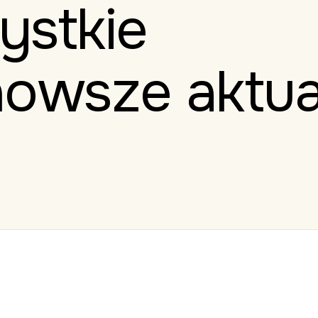
ystkie
nowsze aktua