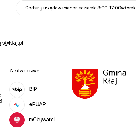
Godziny urzędowania
poniedziałek: 8:00-17:00
wtorek
gk@klaj.pl
Załatw sprawę
BIP
s
i
ePUAP
mObywatel