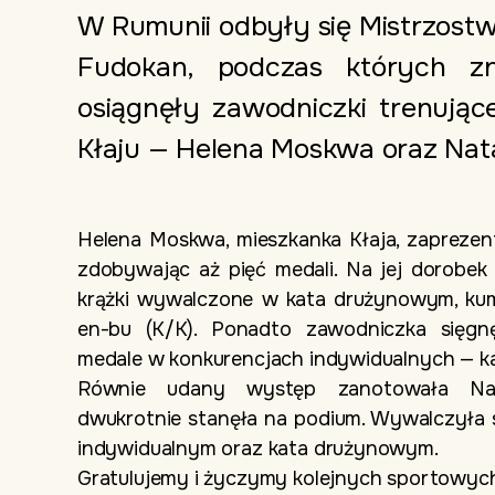
W Rumunii odbyły się Mistrzost
Fudokan, podczas których zn
osiągnęły zawodniczki trenując
Kłaju — Helena Moskwa oraz Nata
Helena Moskwa, mieszkanka Kłaja, zapreze
zdobywając aż pięć medali. Na jej dorobek 
krążki wywalczone w kata drużynowym, ku
en-bu (K/K). Ponadto zawodniczka sięg
medale w konkurencjach indywidualnych — ka
Równie udany występ zanotowała Nata
dwukrotnie stanęła na podium. Wywalczyła 
indywidualnym oraz kata drużynowym.
Gratulujemy i życzymy kolejnych sportowyc