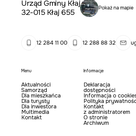
Urząd Gminy Kłaj
Pokaż na mapie
32-015 Kłaj 655
12 284 11 00
12 288 88 32
u
Menu
Informacje
Aktualności
Deklaracja
Samorząd
dostępności
Dla mieszkańca
Informacja o cookie
Dla turysty
Polityka prywatnośc
Dla inwestora
Kontakt
Multimedia
z administratorem
Kontakt
O stronie
Archiwum