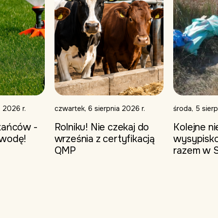
 2026 r.
czwartek, 6 sierpnia 2026 r.
środa, 5 sierp
kańców -
Rolniku! Nie czekaj do
Kolejne ni
 wodę!
września z certyfikacją
wysypisko
QMP
razem w S