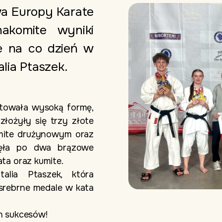
wa Europy Karate
akomite wyniki
e na co dzień w
lia Ptaszek.
ntowała wysoką formę,
złożyły się trzy złote
mite drużynowym oraz
nęła po dwa brązowe
ta oraz kumite.
lia Ptaszek, która
srebrne medale w kata
h sukcesów!